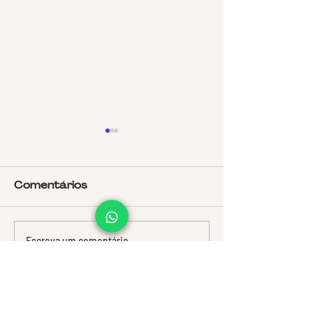
Comentários
Escreva um comentário
O que aprendemos
Enfrentar e p
com os animais de
para além da
estimação?
sobrevivênci